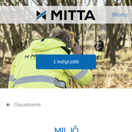
Meny
1 ledigt jobb
Departments
MILJÖ