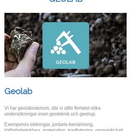
Geolab
Vi har geolabratorium, där vi utför flertalet olika
undersökningar inom geoteknik och geologi.
Exempelvis siktningar, jordarts-benämning,
tjälfarlighetsklass, materialtyp, konflytgräns, organiskt halt