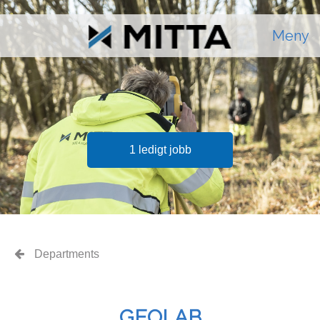
Meny
1 ledigt jobb
Departments
GEOLAB